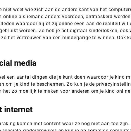
 je niet weet wie zich aan de andere kant van het compute
 online als iemand anders voordoen, ontmaskerd worden. 
leden waardoor hij of zij online even aan de realiteit wil
gebruikt worden. Zo heb je het digitaal kinderlokken, oo
zo het vertrouwen van een minderjarige te winnen. Ook k
cial media
wel een aantal dingen die je kunt doen waardoor je kind mi
 om je kind te beschermen. Zo kun je de privacyinstellin
 het zo moeilijk te maken voor anderen om je kind online 
 internet
aanraking komen met content waar ze nog niet aan toe zijn. 
 speciale kinderbrowsers en kun je op sommige computers 