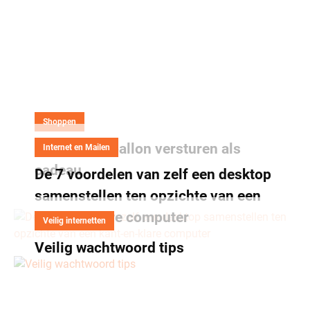
Shoppen
Een helium ballon versturen als
Internet en Mailen
cadeau
De 7 voordelen van zelf een desktop
samenstellen ten opzichte van een
kant-en-klare computer
Veilig internetten
Veilig wachtwoord tips