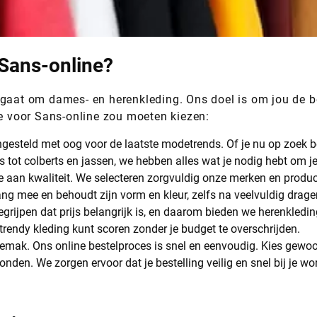
Sans-online?
 gaat om dames- en herenkleding. Ons doel is om jou de b
je voor Sans-online zou moeten kiezen:
ngesteld met oog voor de laatste modetrends. Of je nu op zoek be
ans tot colberts en jassen, we hebben alles wat je nodig hebt om 
de aan kwaliteit. We selecteren zorgvuldig onze merken en produ
ng mee en behoudt zijn vorm en kleur, zelfs na veelvuldig drag
 begrijpen dat prijs belangrijk is, en daarom bieden we herenkledi
trendy kleding kunt scoren zonder je budget te overschrijden.
emak. Ons online bestelproces is snel en eenvoudig. Kies gewoon
nden. We zorgen ervoor dat je bestelling veilig en snel bij je wo