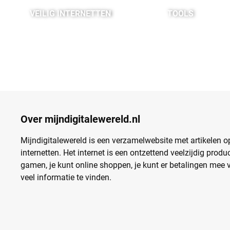
N
VEILIG INTERNETTEN
TOOLS
Over mijndigitalewereld.nl
Mijndigitalewereld is een verzamelwebsite met artikelen op
internetten. Het internet is een ontzettend veelzijdig produ
gamen, je kunt online shoppen, je kunt er betalingen mee v
veel informatie te vinden.