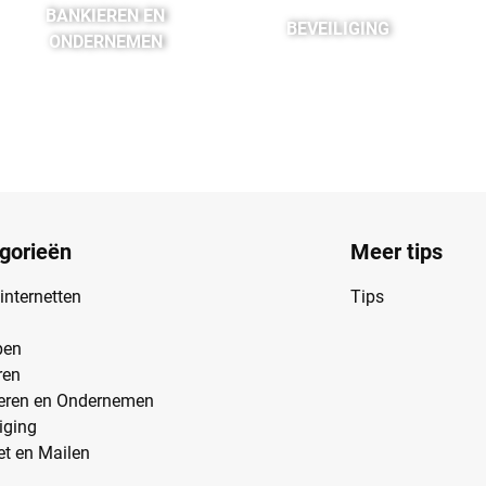
BANKIEREN EN
BEVEILIGING
ONDERNEMEN
gorieën
Meer tips
 internetten
Tips
pen
ren
eren en Ondernemen
iging
et en Mailen